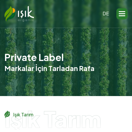
DE
P
r
i
v
a
t
e
L
a
b
e
l
M
a
r
k
a
l
a
r
İ
ç
i
n
T
a
r
l
a
d
a
n
R
a
f
a
Işık Tarım
Işık Tarım