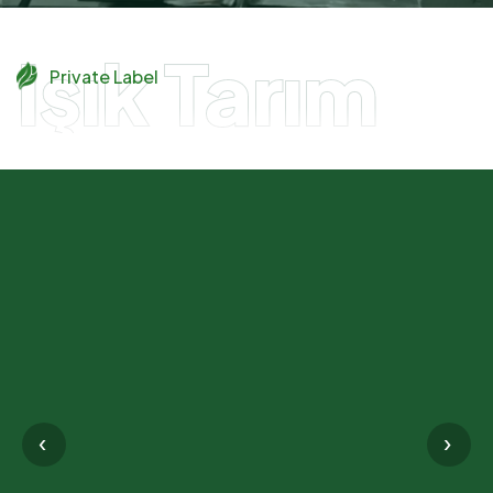
Işık Tarım
Private Label
‹
›