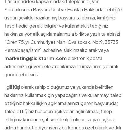
11’inci maddesi kapsamındaki taleplerinizi, Veri
Sorumlusuna Başvuru Usul ve Esasları Hakkında Tebliğ’e
uygun şekilde hazırlanmış başvuru talebinizi, kimliğinizi
tespit edici gerekli bilgiler ve kullanmak istediğiniz
hakkınıza yönelik açıklamalarınızla birlikte yazılı talebinizi
“Ören 75.yıl Cumhuriyet Mah. Ova sokak. No:9, 35733
Kemalpaşa/İzmir” adresine ıslak imzalı olarak veya
marketing@isiktarim.com
elektronik posta
adresimize güvenli elektronik imza ile imzalanmış olarak
gönderebilirsiniz.
İlgili Kişi olarak sahip olduğunuz ve yukarıda belirtilen
haklarınızı kullanmak için yapacağınız ve kullanmayı talep
ettiğiniz hakka ilişkin açıklamalarınızı içeren başvuruda;
talep ettiğiniz hususun açık ve anlaşılır olması, talep
ettiğiniz konunun şahsınız ile ilgili olması veya başkası
adına hareket ediyor iseniz bu konuda özel olarak yetkili