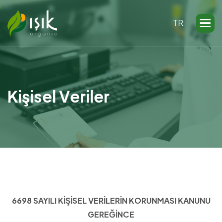
TR
K
i
ş
i
s
e
l
V
e
r
i
l
e
r
6698 SAYILI KİŞİSEL VERİLERİN KORUNMASI KANUNU
GEREĞİNCE