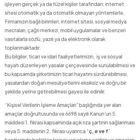
işleyen gerçek ya da tüzel kişiler tarafından; internet
sitesi otomatik ya da otomatik olmayan yöntemlerle,
Firmamızın bağlı birimleri, internet sitesi, sosyal medya
mecraları, çağrı merkezi, mobil uygulamalar ve benzeri
vasıtalarla sözlü, yazılı ya da elektronik olarak
toplanmaktadır.
Bu bilgiler, ticari ve idari faaliyetlerimizin, iş ve sosyal
hayatı düzenleyen yasalar çerçevesinde sunulabilmesi ve
bu kapsamda şirketimizin ticari hayatını sürdürebilmesi,
yasalardan doğan mesuliyetlerini eksiksiz ve doğru bir
şekilde yerine getirebilmesi gayesi ile edinilir.
“Kişisel Verilerin İşleme Amaçları” başlığında yer alan
amaçlar doğrultusunda ve 6698 sayılı Kanun’un 5.
maddesi 1. fıkrası kapsamında açık rıza şartının sağlanması
veya 5. maddenin 2. fıkrası uyarınca “
ç, e ve f
”
bentlerinde belirtilen kişisel veri işleme şartları ve amaçları