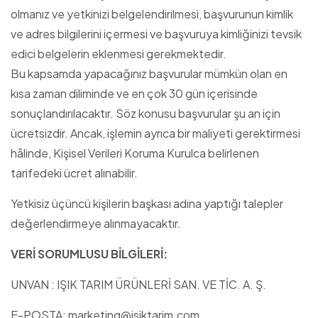
olmanız ve yetkinizi belgelendirilmesi, başvurunun kimlik
ve adres bilgilerini içermesi ve başvuruya kimliğinizi tevsik
edici belgelerin eklenmesi gerekmektedir.
Bu kapsamda yapacağınız başvurular mümkün olan en
kısa zaman diliminde ve en çok 30 gün içerisinde
sonuçlandırılacaktır. Söz konusu başvurular şu an için
ücretsizdir. Ancak, işlemin ayrıca bir maliyeti gerektirmesi
hâlinde, Kişisel Verileri Koruma Kurulca belirlenen
tarifedeki ücret alınabilir.
Yetkisiz üçüncü kişilerin başkası adına yaptığı talepler
değerlendirmeye alınmayacaktır.
VERİ SORUMLUSU BİLGİLERİ:
UNVAN :
IŞIK TARIM ÜRÜNLERİ SAN. VE TİC. A. Ş.
E-POSTA: marketing@isiktarim.com