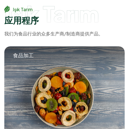
Işık Tarım
Işık Tarım
应
用
程
序
我们为食品行业的众多生产商/制造商提供产品。
食品加工