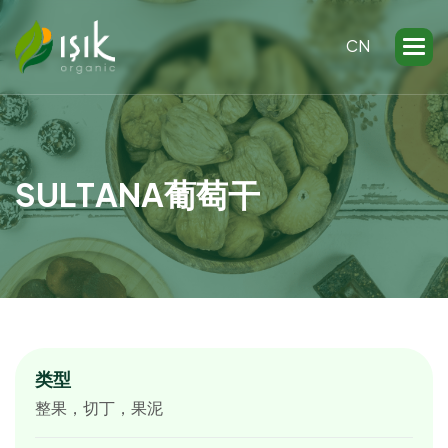
CN
S
U
L
T
A
N
A
葡
萄
干
类型
整果，切丁，果泥