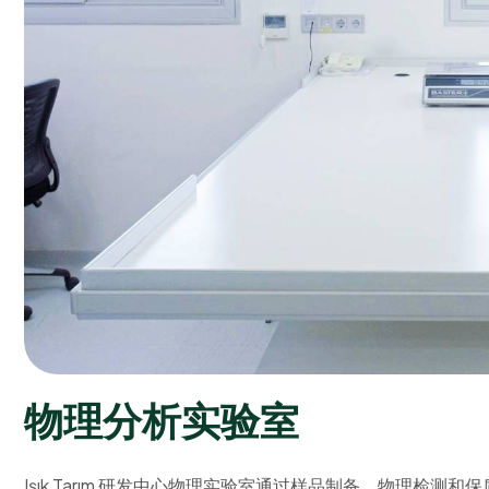
物
理
分
析
实
验
室
Işık Tarım 研发中心物理实验室通过样品制备、物理检