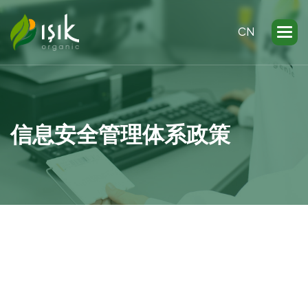
CN
信
息
安
全
管
理
体
系
政
策